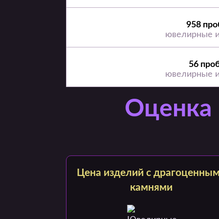
958 про
ювелирные 
56 про
ювелирные 
Оценка 
Цена изделий с драгоценны
камнями