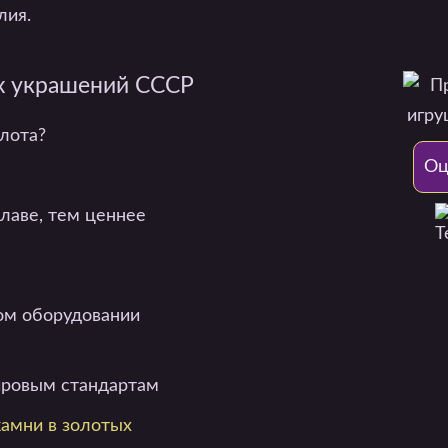
лия.
х украшений СССР
лота?
Оц
лаве, тем ценнее
ом оборудовании
ировым стандартам
камни в золотых