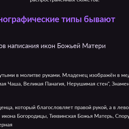
нографические типы бывают
ов написания икон Божьей Матери
утыми в молитве руками. Младенец изображён в мед
мая Чаша, Великая Панагия, Нерушимая стен", Знам
енца, который благословляет правой рукой, а в лев
я икона Богородицы, Тихвинская Божья Матерь, Спор
ерная