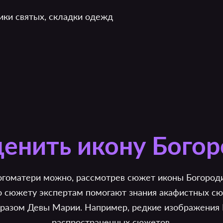
лики святых, складки одежд
ценить икону Бого
гоматери можно, рассмотрев сюжет иконы Богороди
 сюжету экспертам помогают знания акафистных сю
бразом Девы Марии. Например, редкие изображения
распространенных сюжетов.