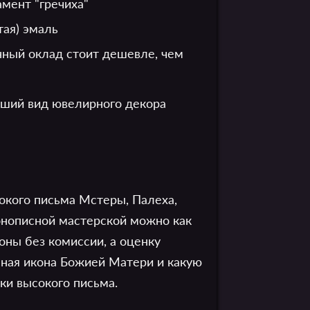
амент "гречиха"
тая) эмаль
нный оклад стоит дешевле, чем
ейший вид ювелирного декора
окого письма Мстеры, Палеха,
онописной мастерской можно как
оны без комиссии, а оценку
нная икона Божией Матери и какую
ки высокого письма.