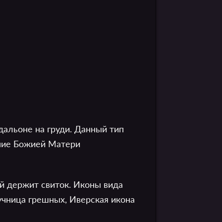
альоне на груди. Данный тип
ение Божией Матери
ой держит свиток. Иконы вида
учница грешных, Иверская икона