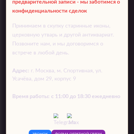
предварительной записи - мы заботимся о
конфиденциальности сделок
Принимаем в скупку старинные иконы,
церковную утварь и другой антиквариат.
Позвоните нам, и мы договоримся о
встрече в любой день.
Адрес:
г. Москва
,
м. Спортивная, ул.
Усачёва, дом 29, корпус 9
Время работы:
с 11:00 до 18:30 ежедневно
ЗВОНОК
ФОРМА ОБРАТНОЙ СВЯЗИ