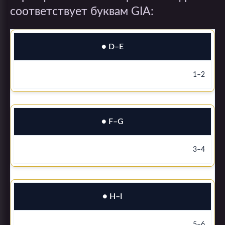
соответствует буквам GIA:
● D–E
1–2
● F–G
3–4
● H–I
5–6