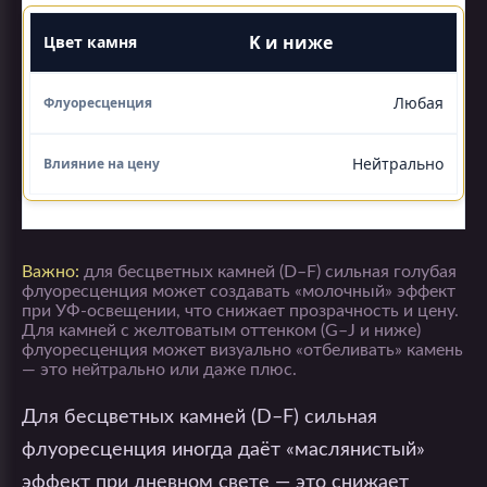
K и ниже
Любая
Нейтрально
Важно:
для бесцветных камней (D–F) сильная голубая
флуоресценция может создавать «молочный» эффект
при УФ-освещении, что снижает прозрачность и цену.
Для камней с желтоватым оттенком (G–J и ниже)
флуоресценция может визуально «отбеливать» камень
— это нейтрально или даже плюс.
Для бесцветных камней (D–F) сильная
флуоресценция иногда даёт «маслянистый»
эффект при дневном свете — это снижает