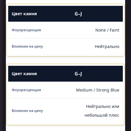
G–J
None / Faint
Нейтрально
G–J
Medium / Strong Blue
Нейтрально или
небольшой плюс