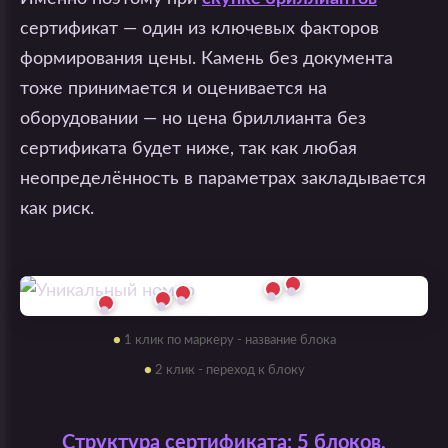
сертификат — один из ключевых факторов
формирования цены. Камень без документа
тоже принимается и оценивается на
оборудовании — но цена бриллианта без
сертификата будет ниже, так как любая
неопределённость в параметрах закладывается
как риск.
●
●
●
●
●
Оценка
●
1 клик по маркеру - название блока
по
системе
●
2 клик - переход к блоку
4С
Структура сертификата: 5 блоков,