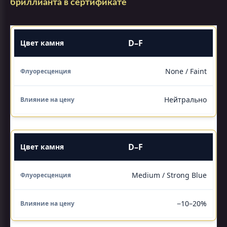
бриллианта в сертификате
D–F
None / Faint
Нейтрально
D–F
Medium / Strong Blue
−10–20%