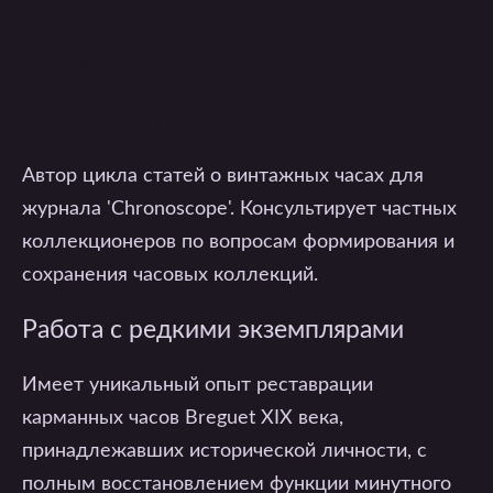
Christie's для проведения технической
Чугун и бронза
экспертизы и оценки состояния механизмов в
Самовары
часовых лотах перед торгами.
Золото 56 пробы
Публикации и консультации
Фотоаппараты
Автор цикла статей о винтажных часах для
журнала 'Chronoscope'. Консультирует частных
коллекционеров по вопросам формирования и
сохранения часовых коллекций.
Работа с редкими экземплярами
Имеет уникальный опыт реставрации
карманных часов Breguet XIX века,
принадлежавших исторической личности, с
полным восстановлением функции минутного