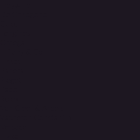
Freywille
De Grisogono
Gucci
Longines
Omega
Tiffany & Co
Tissot
Panerai
150 +
Piaget
Rado
восстановленных турбийонов и
Rolex
репетиров
Van Cleef & Arpels
Vacheron Constantin
Versace
Ника