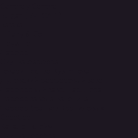
Carrera y Carrera
Bulgari (BVLGARI)
Baraka
Tiffany & Co
Топ-3
Freywille
Фарфор
сертификация швейцарскими брендами
Скупка фарфора
Товарищество Кузнецова
Дулевский фарфоровый завод
Все публикации Федора
Фарфоровый завод Гарднера
Загребского
Фарфор завода Батенина
Фарфор братьев Корниловых
Серебро
• Как отличить оригинальные часы Longines от
Каталог клейм
подделки
Скупка серебра