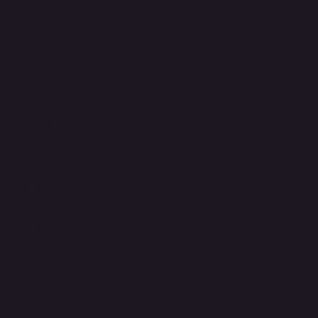
Jaeger LeCoultre
Thomas Sabo
100 +
Hublot
Gryphon
проведенных экспертиз подлинности
Tag Heuer
часов
Korloff
Ювелирные изделия
Скупка украшений
Скупка золота СССР
Скупка бриллиантов
Скупка изумрудов
20 +
Van Cleef & Arpels
Cartier
лет опыта в часовом деле
Chopard
Gucci